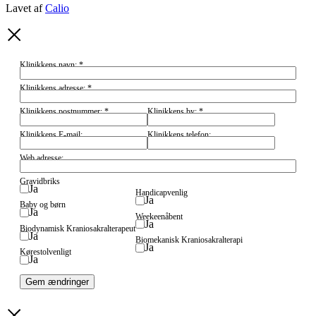
Lavet af
Calio
Klinikkens navn:
*
Klinikkens adresse:
*
Klinikkens postnummer:
*
Klinikkens by:
*
Klinikkens E-mail:
Klinikkens telefon:
Web adresse:
Gravidbriks
Ja
Handicapvenlig
Ja
Baby og børn
Ja
Weekeenåbent
Ja
Biodynamisk Kraniosakralterapeut
Ja
Biomekanisk Kraniosakralterapi
Ja
Kørestolvenligt
Ja
Gem ændringer