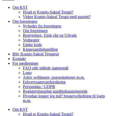
Om KST
Hvad er Kranio-Sakral Terapi?
Virker Kranio-Sakral Terapi med garanti?
Om foreningen
Nyheder fra foreningen
Om foreningen
Bestyrelsen, Etisk råd og Udvalg
Vedtægter
Etiske kode
Klagesagsbehandling
Bliv Kranio-Sakral Terapeut
Kontakt
For medlemmer
FAQ ofte stillede spørgsmål
Logo
Arkiv webinarer, præsentationer m.m.
Erhvervsansvarsforsikring
Persondata / GDPR
Registreringspligt sundhedsautoriserede
Hvordan logger jeg ind? brugervejledning til login
m.m.
Om KST
Hvad er Kranio-Sakral Terapi?