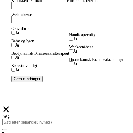
Klinikkens E-mail:
Klinikkens telefon:
Web adresse:
Gravidbriks
Ja
Handicapvenlig
Ja
Baby og børn
Ja
Weekeenåbent
Ja
Biodynamisk Kraniosakralterapeut
Ja
Biomekanisk Kraniosakralterapi
Ja
Kørestolvenligt
Ja
Gem ændringer
Søg