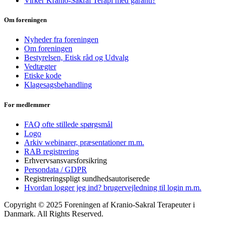
Virker Kranio-Sakral Terapi med garanti?
Om foreningen
Nyheder fra foreningen
Om foreningen
Bestyrelsen, Etisk råd og Udvalg
Vedtægter
Etiske kode
Klagesagsbehandling
For medlemmer
FAQ ofte stillede spørgsmål
Logo
Arkiv webinarer, præsentationer m.m.
RAB registrering
Erhvervsansvarsforsikring
Persondata / GDPR
Registreringspligt sundhedsautoriserede
Hvordan logger jeg ind? brugervejledning til login m.m.
Copyright © 2025 Foreningen af Kranio-Sakral Terapeuter i
Danmark. All Rights Reserved.