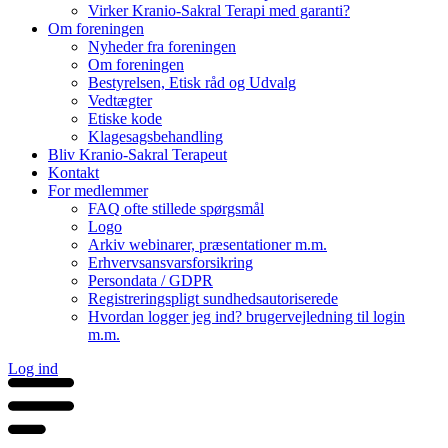
Virker Kranio-Sakral Terapi med garanti?
Om foreningen
Nyheder fra foreningen
Om foreningen
Bestyrelsen, Etisk råd og Udvalg
Vedtægter
Etiske kode
Klagesagsbehandling
Bliv Kranio-Sakral Terapeut
Kontakt
For medlemmer
FAQ ofte stillede spørgsmål
Logo
Arkiv webinarer, præsentationer m.m.
Erhvervsansvarsforsikring
Persondata / GDPR
Registreringspligt sundhedsautoriserede
Hvordan logger jeg ind? brugervejledning til login
m.m.
Log ind