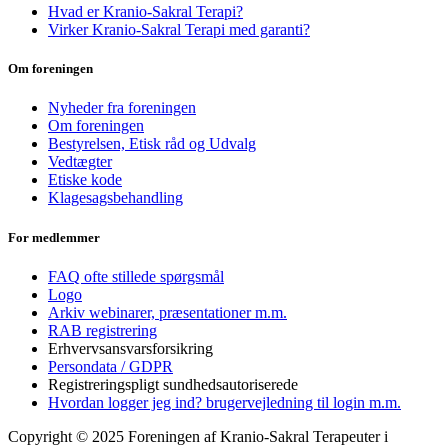
Hvad er Kranio-Sakral Terapi?
Virker Kranio-Sakral Terapi med garanti?
Om foreningen
Nyheder fra foreningen
Om foreningen
Bestyrelsen, Etisk råd og Udvalg
Vedtægter
Etiske kode
Klagesagsbehandling
For medlemmer
FAQ ofte stillede spørgsmål
Logo
Arkiv webinarer, præsentationer m.m.
RAB registrering
Erhvervsansvarsforsikring
Persondata / GDPR
Registreringspligt sundhedsautoriserede
Hvordan logger jeg ind? brugervejledning til login m.m.
Copyright © 2025 Foreningen af Kranio-Sakral Terapeuter i