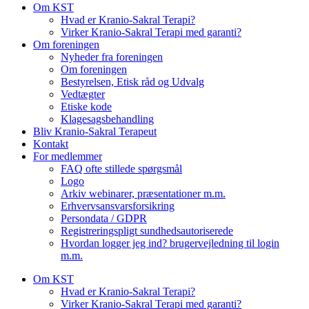
Om KST
Hvad er Kranio-Sakral Terapi?
Virker Kranio-Sakral Terapi med garanti?
Om foreningen
Nyheder fra foreningen
Om foreningen
Bestyrelsen, Etisk råd og Udvalg
Vedtægter
Etiske kode
Klagesagsbehandling
Bliv Kranio-Sakral Terapeut
Kontakt
For medlemmer
FAQ ofte stillede spørgsmål
Logo
Arkiv webinarer, præsentationer m.m.
Erhvervsansvarsforsikring
Persondata / GDPR
Registreringspligt sundhedsautoriserede
Hvordan logger jeg ind? brugervejledning til login
m.m.
Om KST
Hvad er Kranio-Sakral Terapi?
Virker Kranio-Sakral Terapi med garanti?