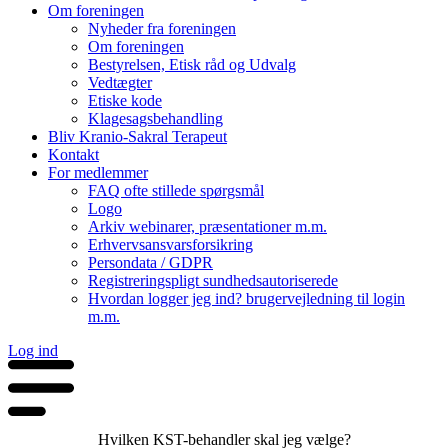
Om foreningen
Nyheder fra foreningen
Om foreningen
Bestyrelsen, Etisk råd og Udvalg
Vedtægter
Etiske kode
Klagesagsbehandling
Bliv Kranio-Sakral Terapeut
Kontakt
For medlemmer
FAQ ofte stillede spørgsmål
Logo
Arkiv webinarer, præsentationer m.m.
Erhvervsansvarsforsikring
Persondata / GDPR
Registreringspligt sundhedsautoriserede
Hvordan logger jeg ind? brugervejledning til login
m.m.
Log ind
Hvilken KST-behandler skal jeg vælge?