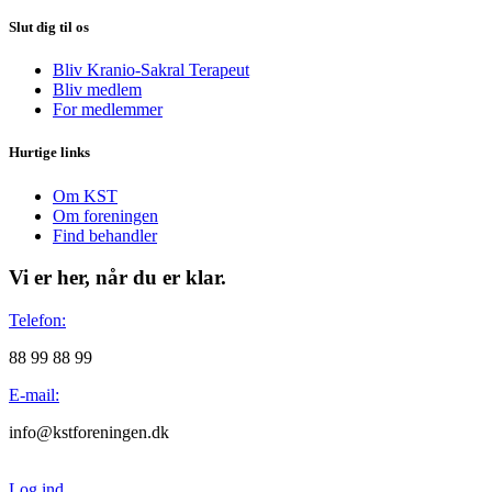
Slut dig til os
Bliv Kranio-Sakral Terapeut
Bliv medlem
For medlemmer
Hurtige links
Om KST
Om foreningen
Find behandler
Vi er her, når du er klar.
Telefon:
88 99 88 99
E-mail:
info@kstforeningen.dk
Log ind