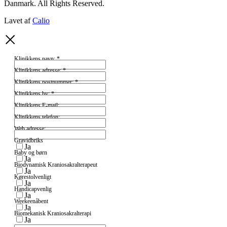
Danmark. All Rights Reserved.
Lavet af
Calio
Klinikkens navn:
*
Klinikkens adresse:
*
Klinikkens postnummer:
*
Klinikkens by:
*
Klinikkens E-mail:
Klinikkens telefon:
Web adresse:
Gravidbriks
Ja
Baby og børn
Ja
Biodynamisk Kraniosakralterapeut
Ja
Kørestolvenligt
Ja
Handicapvenlig
Ja
Weekeenåbent
Ja
Biomekanisk Kraniosakralterapi
Ja