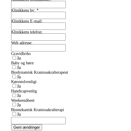
Klinikkens by:
*
Klinikkens E-mail:
Klinikkens telefon:
Web adresse:
Gravidbriks
Ja
Baby og børn
Ja
Biodynamisk Kraniosakralterapeut
Ja
Kørestolvenligt
Ja
Handicapvenlig
Ja
Weekeenåbent
Ja
Biomekanisk Kraniosakralterapi
Ja
Gem ændringer