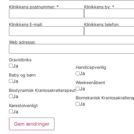
Klinikkens postnummer:
*
Klinikkens by:
*
Klinikkens E-mail:
Klinikkens telefon:
Web adresse:
Gravidbriks
Ja
Handicapvenlig
Ja
Baby og børn
Ja
Weekeenåbent
Ja
Biodynamisk Kraniosakralterapeut
Ja
Biomekanisk Kraniosakraltera
Ja
Kørestolvenligt
Ja
Gem ændringer