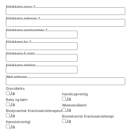
Klinikkens navn:
*
Klinikkens adresse:
*
Klinikkens postnummer:
*
Klinikkens by:
*
Klinikkens E-mail:
Klinikkens telefon:
Web adresse:
Gravidbriks
Ja
Handicapvenlig
Ja
Baby og børn
Ja
Weekeenåbent
Ja
Biodynamisk Kraniosakralterapeut
Ja
Biomekanisk Kraniosakralterapi
Ja
Kørestolvenligt
Ja