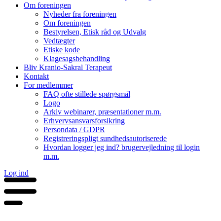
Om foreningen
Nyheder fra foreningen
Om foreningen
Bestyrelsen, Etisk råd og Udvalg
Vedtægter
Etiske kode
Klagesagsbehandling
Bliv Kranio-Sakral Terapeut
Kontakt
For medlemmer
FAQ ofte stillede spørgsmål
Logo
Arkiv webinarer, præsentationer m.m.
Erhvervsansvarsforsikring
Persondata / GDPR
Registreringspligt sundhedsautoriserede
Hvordan logger jeg ind? brugervejledning til login
m.m.
Log ind