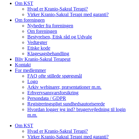
Om KST
Hvad er Kranio-Sakral Terapi?
Virker Kranio-Sakral Terapi med garanti?
Om foreningen
Nyheder fra foreningen
Om foreningen
Bestyrelsen, Etisk råd og Udvalg
Vedtægter
Etiske kode
Klagesagsbehandling
Bliv Kranio-Sakral Terapeut
Kontakt
For medlemmer
FAQ ofte stillede spørgsmål
Logo
Arkiv webinarer, præsentationer m.m.
Erhvervsansvarsforsikring
Persondata / GDPR
Registreringspligt sundhedsautoriserede
Hvordan logger jeg ind? brugervejledning til login
m.m.
Om KST
Hvad er Kranio-Sakral Terapi?
Virker Kranio-Sakral Terapi med garanti?