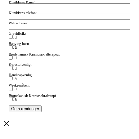
Klinikkens E-mail:
Klinikkens telefon:
Web adresse:
Gravidbriks
Ja
Baby og børn
Ja
Biodynamisk Kraniosakralterapeut
Ja
Kørestolvenligt
Ja
Handicapvenlig
Ja
Weekeenåbent
Ja
Biomekanisk Kraniosakralterapi
Ja
Gem ændringer