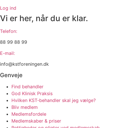
Log ind
Vi er her, når du er klar.
Telefon:
88 99 88 99
E-mail:
info@kstforeningen.dk
Genveje
Find behandler
God Klinisk Praksis
Hvilken KST-behandler skal jeg vælge?
Bliv medlem
Medlemsfordele
Medlemskaber & priser
Rettigheder og pligter ved medlemsskab