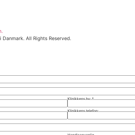
m.
i Danmark. All Rights Reserved.
Klinikkens by:
*
Klinikkens telefon:
Handicapvenlig