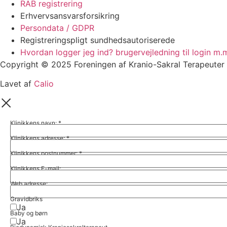
RAB registrering
Erhvervsansvarsforsikring
Persondata / GDPR
Registreringspligt sundhedsautoriserede
Hvordan logger jeg ind? brugervejledning til login m.
Copyright © 2025 Foreningen af Kranio-Sakral Terapeuter 
Lavet af
Calio
Klinikkens navn:
*
Klinikkens adresse:
*
Klinikkens postnummer:
*
Klinikkens E-mail:
Web adresse:
Gravidbriks
Ja
Baby og børn
Ja