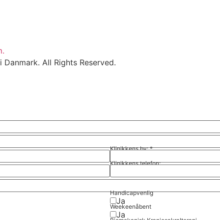
m.
i Danmark. All Rights Reserved.
Klinikkens by:
*
Klinikkens telefon:
Handicapvenlig
Ja
Weekeenåbent
Ja