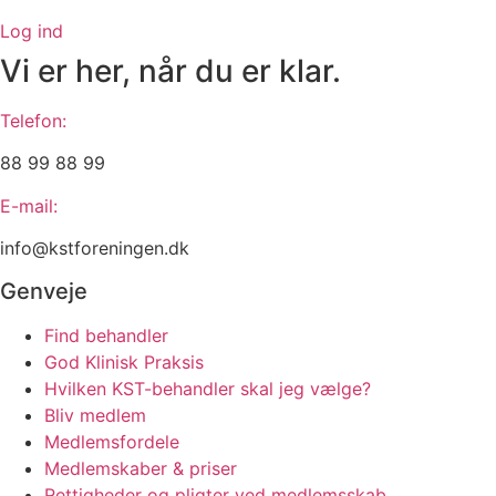
Log ind
Vi er her, når du er klar.
Telefon:
88 99 88 99
E-mail:
info@kstforeningen.dk
Genveje
Find behandler
God Klinisk Praksis
Hvilken KST-behandler skal jeg vælge?
Bliv medlem
Medlemsfordele
Medlemskaber & priser
Rettigheder og pligter ved medlemsskab