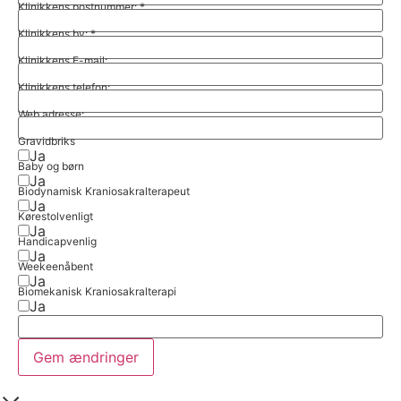
Klinikkens postnummer:
*
Klinikkens by:
*
Klinikkens E-mail:
Klinikkens telefon:
Web adresse:
Gravidbriks
Ja
Baby og børn
Ja
Biodynamisk Kraniosakralterapeut
Ja
Kørestolvenligt
Ja
Handicapvenlig
Ja
Weekeenåbent
Ja
Biomekanisk Kraniosakralterapi
Ja
Gem ændringer