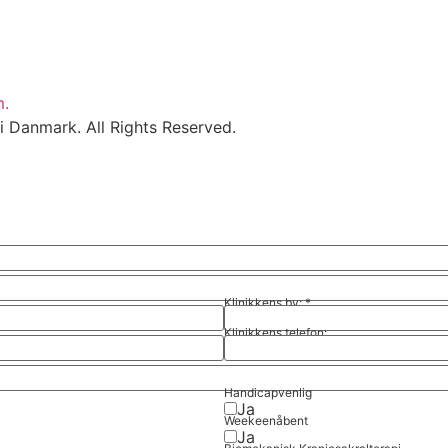
m.
i Danmark. All Rights Reserved.
Klinikkens by:
*
Klinikkens telefon:
Handicapvenlig
Ja
Weekeenåbent
Ja