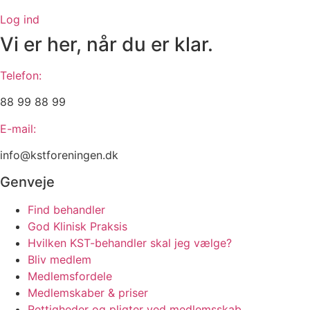
Log ind
Vi er her, når du er klar.
Telefon:
88 99 88 99
E-mail:
info@kstforeningen.dk
Genveje
Find behandler
God Klinisk Praksis
Hvilken KST-behandler skal jeg vælge?
Bliv medlem
Medlemsfordele
Medlemskaber & priser
Rettigheder og pligter ved medlemsskab