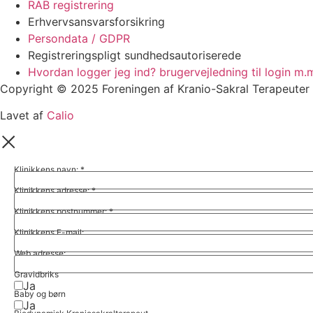
RAB registrering
Erhvervsansvarsforsikring
Persondata / GDPR
Registreringspligt sundhedsautoriserede
Hvordan logger jeg ind? brugervejledning til login m.
Copyright © 2025 Foreningen af Kranio-Sakral Terapeuter 
Lavet af
Calio
Klinikkens navn:
*
Klinikkens adresse:
*
Klinikkens postnummer:
*
Klinikkens E-mail:
Web adresse:
Gravidbriks
Ja
Baby og børn
Ja