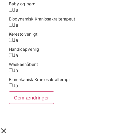
Baby og børn
Ja
Biodynamisk Kraniosakralterapeut
Ja
Kørestolvenligt
Ja
Handicapvenlig
Ja
Weekeenåbent
Ja
Biomekanisk Kraniosakralterapi
Ja
Gem ændringer