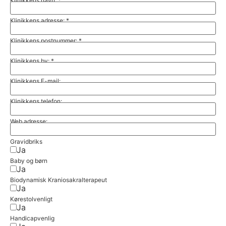
Klinikkens navn:
*
Klinikkens adresse:
*
Klinikkens postnummer:
*
Klinikkens by:
*
Klinikkens E-mail:
Klinikkens telefon:
Web adresse:
Gravidbriks
Ja
Baby og børn
Ja
Biodynamisk Kraniosakralterapeut
Ja
Kørestolvenligt
Ja
Handicapvenlig