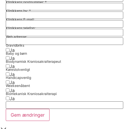
Klinikkens postnummer:
*
Klinikkens by:
*
Klinikkens E-mail:
Klinikkens telefon:
Web adresse:
Gravidbriks
Ja
Baby og børn
Ja
Biodynamisk Kraniosakralterapeut
Ja
Kørestolvenligt
Ja
Handicapvenlig
Ja
Weekeenåbent
Ja
Biomekanisk Kraniosakralterapi
Ja
Gem ændringer