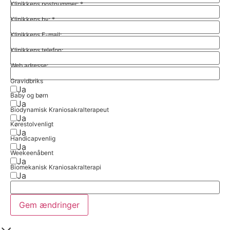
Klinikkens postnummer:
*
Klinikkens by:
*
Klinikkens E-mail:
Klinikkens telefon:
Web adresse:
Gravidbriks
Ja
Baby og børn
Ja
Biodynamisk Kraniosakralterapeut
Ja
Kørestolvenligt
Ja
Handicapvenlig
Ja
Weekeenåbent
Ja
Biomekanisk Kraniosakralterapi
Ja
Gem ændringer